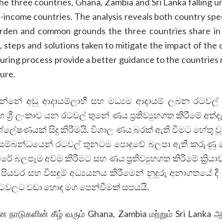
he three countries, Ghana, Zambia and Sri Lanka falling u
-income countries. The analysis reveals both country spec
rden and common grounds the three countries share in 
, steps and solutions taken to mitigate the impact of the 
uring process provide a better guidance to the countries 
ture.
න්නේ අඩු ආදායම්ලාභී සහ මධ්‍යම ආදායම් ලබන රටවල
‍රී ලංකාව යන රටවල් තුනේ ණය ප්‍රතිව්‍යුහගත කිරීමේ අත්දැ
්ලේෂණයක් සිදු කිරීමයි. විශාල ණය බරක් ඇති වීමට හේතු වූ
සම්බන්ධයෙන් රටවල් තුනටම පොදුවේ බලපා ඇති කරුණු
බලපෑම අවම කිරීමට සහ ණය ප්‍රතිව්‍යුහගත කිරීමේ ක්‍රියා
ියවර සහ විසඳුම් අධ්‍යයනය කිරීමෙන් නුදුරු අනාගතයේ ද
ටින රටවලට වඩා හොඳ මග පෙන්වීමක් සපයයි.
ன நாடுகளின் கீழ் வரும் Ghana, Zambia மற்றும் Sri Lanka 