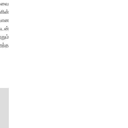
ய்வை
ளின்
ுவான
கடன்
றும்
றந்த