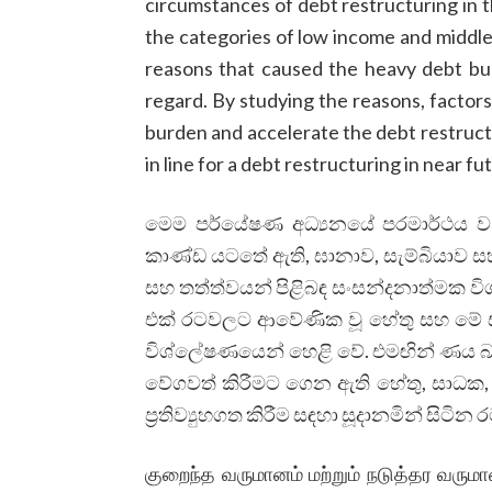
circumstances of debt restructuring in t
the categories of low income and middle
reasons that caused the heavy debt bu
regard. By studying the reasons, factors
burden and accelerate the debt restruct
in line for a debt restructuring in near fu
මෙම පර්යේෂණ අධ්‍යනයේ පරමාර්ථය ව
කාණ්ඩ යටතේ ඇති, ඝානාව, සැම්බියාව සහ ශ්
සහ තත්ත්වයන් පිළිබඳ සංසන්දනාත්මක විශ
එක් රටවලට ආවේණික වූ හේතු සහ මේ 
විශ්ලේෂණයෙන් හෙළි වේ. එමඟින් ණය බරේ 
වේගවත් කිරීමට ගෙන ඇති හේතු, සාධක, ප
ප්‍රතිව්‍යුහගත කිරීම සඳහා සූදානමින් සි
குறைந்த வருமானம் மற்றும் நடுத்தர வருமா