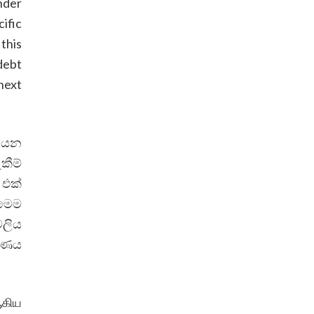
nder
ific
this
debt
next
් යන
කීම්
 එක්
 මෙම
වලිය
ී ණය
ஆகிய